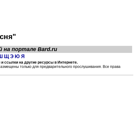
сня"
й на портале
Bard.ru
Ш
Щ
Э
Ю
Я
 и ссылки на другие ресурсы в Интернете.
размещены только для предварительного прослушивания. Все права