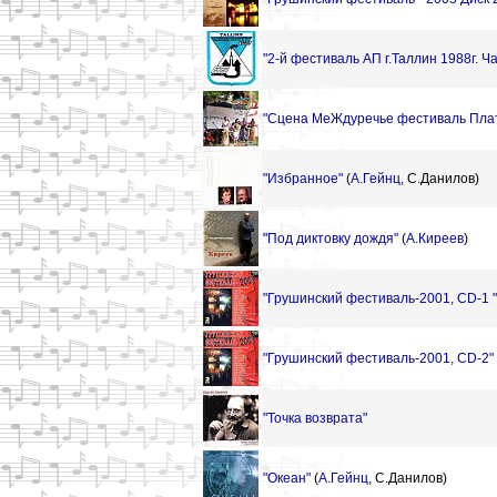
"2-й фестиваль АП г.Таллин 1988г. Ч
"Сцена МеЖдуречье фестиваль Плат
"Избранное"
(
А.Гейнц
,
С.Данилов)
"Под диктовку дождя"
(
А.Киреев
)
"Грушинский фестиваль-2001, CD-1 "
"Грушинский фестиваль-2001, CD-2"
"Точка возврата"
"Океан"
(
А.Гейнц
,
С.Данилов)