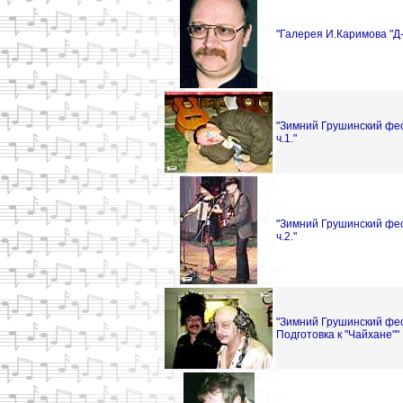
"Галерея И.Каримова "Д-
"Зимний Грушинский фес
ч.1."
"Зимний Грушинский фес
ч.2."
"Зимний Грушинский фес
Подготовка к "Чайхане""