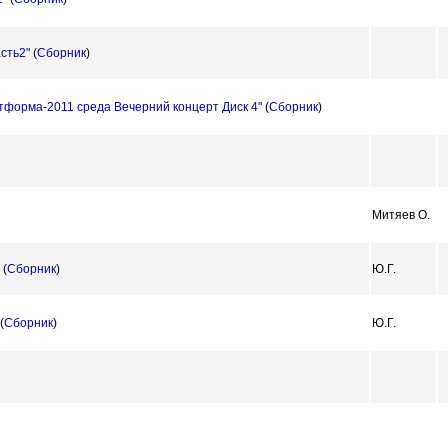
асть2"
(
Сборник
)
форма-2011 среда Вечерний концерт Диск 4"
(
Сборник
)
Митяев О.
(
Сборник
)
Ю.Г.
(
Сборник
)
Ю.Г.