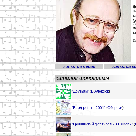
Д
П
д
д
С
м
а
С
каталог песен
каталог в
каталог фонограмм
"Друзьям"
(
В.Алексюк
)
"Бард-регата 2001"
(
Сборник
)
"Грушинский фестиваль-30. Диск 2"
(