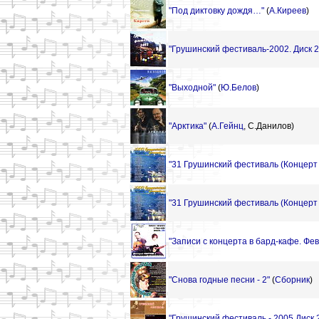
"Под диктовку дождя…"
(
А.Киреев
)
"Грушинский фестиваль-2002. Диск 2
"Выходной"
(
Ю.Белов
)
"Арктика"
(
А.Гейнц
,
С.Данилов)
"31 Грушинский фестиваль (Концерт н
"31 Грушинский фестиваль (Концерт н
"Записи с концерта в бард-кафе. Фе
"Снова годные песни - 2"
(
Сборник
)
"Грушинский фестиваль - 2005 Диск 