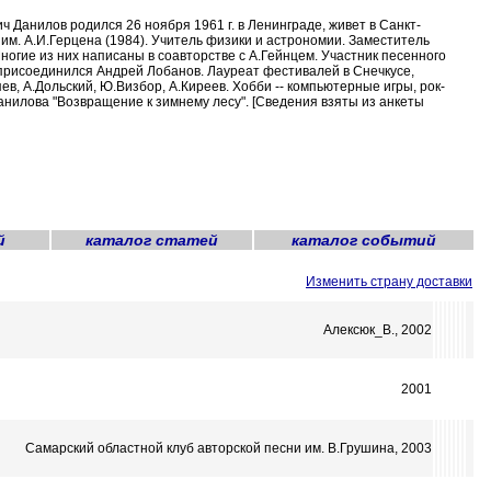
Данилов родился 26 ноября 1961 г. в Ленинграде, живет в Санкт-
им. А.И.Герцена (1984). Учитель физики и астрономии. Заместитель
Многие из них написаны в соавторстве с А.Гейнцем. Участник песенного
ту присоединился Андрей Лобанов. Лауреат фестивалей в Снечкусе,
в, А.Дольский, Ю.Визбор, А.Киреев. Хобби -- компьютерные игры, рок-
Данилова "Возвращение к зимнему лесу". [Сведения взяты из анкеты
й
каталог статей
каталог событий
Изменить страну доставки
Алексюк_В., 2002
2001
Самарский областной клуб авторской песни им. В.Грушина, 2003