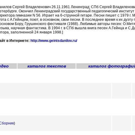
анилов Сергей Владиленович 26.11.1961 Ленинград; СПб Сергей Владиленович 
етербурге. Окончил Ленинградский государственный педагогический институт 
иректора гимназии N 56. Играет на 6-струнной гитаре. Песни пишет с 1979 г. 
уэта с А.Гейнцем, поют, в основном, свои песни. В последнее время к их дуэ
основом Бору, Грушинского фестиваля (1988). Любимые авторы песен: О.Митяе
узыка, научная фантастика. В 1994 г. в СПб вышла книга песен А.Гейнца и С.
втора, заполненной 24 января 1998.]
айт в Интернете:
http://www.geintsdanilov.ru/
идео
каталог текстов
каталог фотографи
Сборник
)