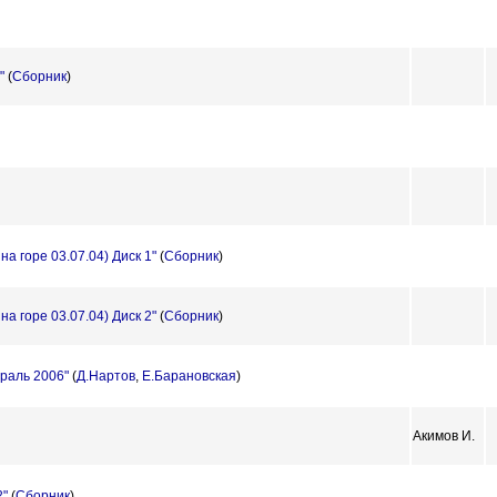
"
(
Сборник
)
а горе 03.07.04) Диск 1"
(
Сборник
)
а горе 03.07.04) Диск 2"
(
Сборник
)
враль 2006"
(
Д.Нартов
,
Е.Барановская
)
Акимов И.
2"
(
Сборник
)