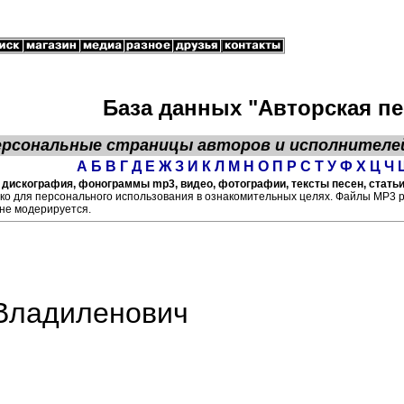
База данных "Авторская пе
ерсональные страницы
авторов
и исполнителе
А
Б
В
Г
Д
Е
Ж
З
И
К
Л
М
Н
О
П
Р
С
Т
У
Ф
Х
Ц
Ч
дискография, фонограммы mp3, видео, фотографии, тексты песен, статьи
ко для персонального использования в ознакомительных целях. Файлы МР3 
не модерируется.
Владиленович