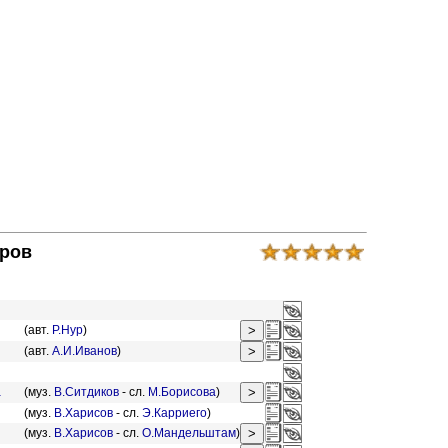
иров
(авт.
Р.Нур
)
(авт.
А.И.Иванов
)
а
(муз.
В.Ситдиков
- сл.
М.Борисова
)
(муз.
В.Харисов
- сл.
Э.Карриего
)
(муз.
В.Харисов
- сл.
О.Мандельштам
)