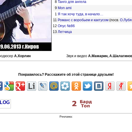
8
Танго для ангела
9
Mon ami
1
Я так хочу туда, в начало…
11
Романс с воробьем и кактусом
(посв.
О.Лубя
12
Опус №86
13
Летчица
родюсер
А.Хорлин
Звук и видео
А.Мамарин,
А.Шалагинов
Понравилось? Расскажите об этой странице друзьям!
Реклама: