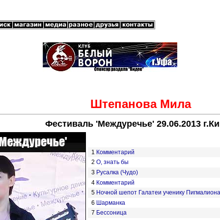
Штепанова Мила
Фестиваль 'Междуречье' 29.06.2013 г.К
1
Комментарий
2
О, знать бы
3
Русалка (Чудо)
4
Комментарий
5
Ночной шепот Галатеи ученику Пигмалион
6
Шарманка
7
Бессоница