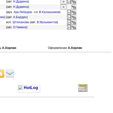
(авт.
Н.Дудкина
)
(авт.
Н.Дудкина
)
(муз.
Арк.Лебедев
- сл.
В.Калашников
)
гин
)
(авт.
А.Бардин
)
исп.
Штепанова
(авт.
В.Музыкантов
)
(авт.
О.Чикина
)
,
А.Хорлин
Оформление
А.Хорлин