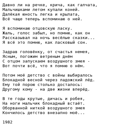
Давно ли на речке, крича, как галчата,

Мальчишками летом купали коней.

Далёкая юность легка и крылата,

Всё чаще теперь вспоминаю о ней.

Я вспоминаю отцовскую ласку.

Жаль, голос забыл, но помню, как он

Рассказывал на ночь весёлые сказки...

Я всё это помню, как ласковый сон.

Задрав головёнку, от счастья немея,

Ясным, погожим ветреным днём

С отцом запускаем воздушного змея -

Вот почти всё, что я помню о нём.

Потом моё детство с войны выбиралось

Блокадной весной через ладожский лёд.

Ему той порою столько досталось:

Другому кому - на две жизни вперёд.

В те годы крутые, дичась и робея,

На ноги мальчик блокадный встаёт.

Оборванной ниткой воздушного змея

Кончилось детство внезапно моё...
