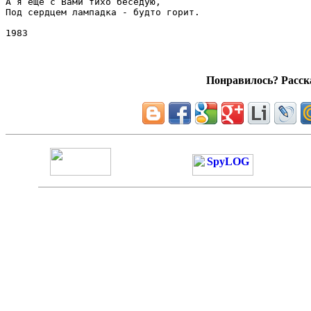
А я ещё с Вами тихо беседую,

Под сердцем лампадка - будто горит.

Понравилось? Расска