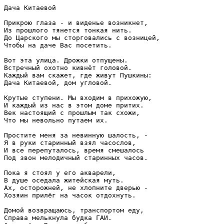
Дача Китаевой

Прикрою глаза - и виденье возникнет,

Из прошлого тянется тонкая нить.

До Царского мы сторговались с возницей,

Чтобы на даче Вас посетить.

Вот эта улица. Дрожки отпущены.

Встречный охотно кивнёт головой.

Каждый вам скажет, где живут Пушкины:

Дача Китаевой, дом угловой.

Крутые ступени. Мы входим в прихожую,

И каждый из нас в этом доме притих.

Век настоящий с прошлым так схожи,

Что мы невольно путаем их.

Простите меня за невинную шалость, -

Я в руки старинный взял часослов,

И все перепуталось, время смешалось

Под звон мелодичный старинных часов.

Пока я стоял у его акварели,

В душе оседала житейская муть.

Ах, осторожней, не хлопните дверью -

Хозяин прилёг на часок отдохнуть.

Домой возвращаюсь, транспортом еду,

Справа мелькнула будка ГАИ.
