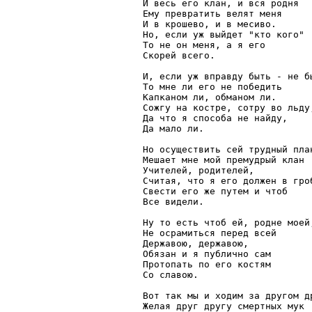
И весь его клан, и вся родня

Ему превратить велят меня

И в крошево, и в месиво.

Но, если уж выйдет "кто кого"

То не он меня, а я его

Скорей всего.

И, если уж вправду быть - не бы
То мне ли его не победить

Капканом ли, обманом ли.

Сожгу на костре, сотру во льду,
Да что я способа не найду,

Да мало ли.

Но осуществить сей трудный план
Мешает мне мой премудрый клан

Учителей, родителей,

Считая, что я его должен в гроб
Свести его же путем и чтоб

Все видели.

Ну то есть чтоб ей, родне моей,
Не осрамиться перед всей

Державою, державою,

Обязан и я публично сам

Протопать по его костям

Со славою.

Вот так мы и ходим за другом др
Желая друг другу смертных мук
