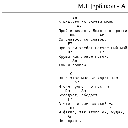
М.Щербаков - А к
      Am

А кое-кто по костям моим

        A7

Пройти желает, Боже его прости

     Dm           Am

Со славою, со славою.

    F7

При этом хребет несчастный мой

    H7            E7

Круша как левою ногой,

      Am

Так и правою.

     C

Он с этою мыслью ходит там

       A7

И сям гуляет по гостям,

   Dm     Am

Беседует, обедает.

    F7

А что я и сам великий маг

     H7              E7

И факир, так этого он, чудак,

    Am

Не ведает.
