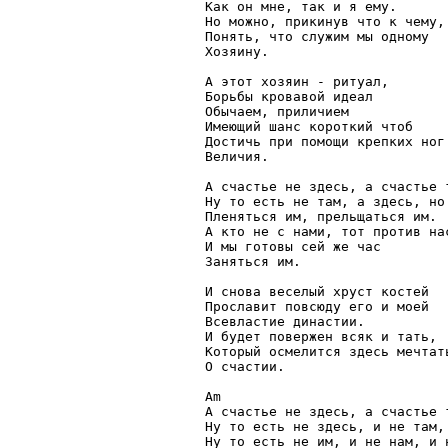
Как он мне, так и я ему.

Но можно, прикинув что к чему,

Понять, что служим мы одному

Хозяину.

А этот хозяин - ритуал,

Борьбы кровавой идеал

Обычаем, приличием

Имеющий шанс короткий чтоб

Достичь при помощи крепких ног

Величия.

А счастье не здесь, а счастье т
Ну то есть не там, а здесь, но 
Пленяться им, прельщаться им.

А кто не с нами, тот против нас
И мы готовы сей же час

Заняться им.

И снова веселый хруст костей

Прославит повсюду его и моей

Всевластие династии.

И будет повержен всяк и тать,

Который осмелится здесь мечтать
О счастии.

Am

А счастье не здесь, а счастье т
Ну то есть не здесь, и не там, 
Ну то есть не им, и не нам, и н