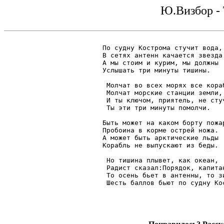
Ю.Визбор -
По судну Кострома стучит вода,

В сетях антенн качается звезда.
А мы стоим и курим, мы должны

Услышать три минуты тишины.

 Молчат во всех морях все кораб
 Молчат морские станции земли,

 И ты ключом, приятель, не стуч
 Ты эти три минуты помолчи.

Быть может на каком борту пожар
Пробоина в корме острей ножа.

А может быть арктические льды

Корабль не выпускают из беды.

 Но тишина плывет, как океан,

 Радист сказал:Порядок, капитан
 То осень бьет в антенны, то зи
 Шесть баллов бьют по судну Кос