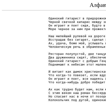
Алфав
Одинокий гитарист в придорожном
Черной свечкой кипарис между зв
Он играет и поет сидя, будто в 
Море черное за ним при прожекто
Наш милейший рулевой на дороге 
Исстрадав без сигарет, сделал э
Ах, удача, боже мой, услышать в
Человеческую речь в обрамленьи 
Ресторан полупустой, две танцую
Два дружинника сидят, обеспечив
Одинокий гитарист с добрым Генд
Поднимают к небесам этот малень
И витает как дымок христианская
Что когда-то повезет, если вдру
Он играет и поет, все надеясь и
Что когда-нибудь добро победит 
Ах как трудно будет нам, если м
С этим веком наш роман бессерде
Но спасает нас в ночи от позорн
Колокольчик под дугой, одинокий