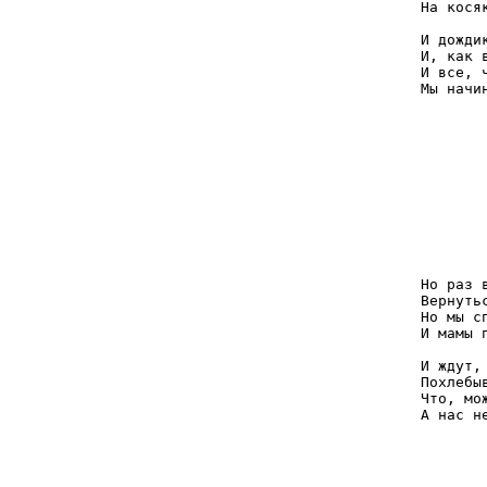
На кося
И дожди
И, как 
И все, 
Мы начи
	Почему так много было кукурузы
	Почему в апреле запахи острей
	Почему зимою хочется арбуза
	А вообще-то было все, как у людей
	И тот пьянящий запах новеньких сандалий
	И в кульке за рубль десять карамель
	В шариковой ручке - радостный Гагарин
	Так ничто не может радовать теперь
Но раз в году 
Вернуть
Но мы с
И мамы 
И ждут,
Похлебы
Что, мо
А нас н
	Но, как с пластинки пыльной
	Пляжный визг нам слышен
	Память наша пленкой рвется, как в кино