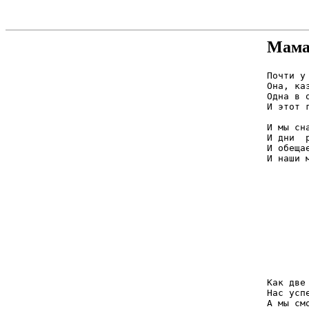
Мам
Почти у
Она, ка
Одна в 
И этот 
И мы сн
И дни  
И обеща
И наши 
	А когда-то мальчик был обеспокоен
	Если только мама покидала до
	И, уткнувшись взглядом в пальмы на обоя
	Ел  горбушку хлеба с сахарным песком
	И ждал, когда в подъезде ржавая пружин
	Скрипнет, возвращая ласку и покой
	А у нее - работа и потом дружина
	И под вечер с полной сумкою домой
Как две
Нас усп
А мы см