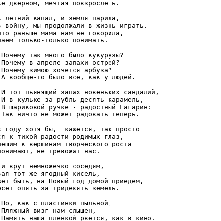
ке дверном, мечтая повзрослеть.

к летний капал, и земля парила,

в войну, мы продолжали в жизнь играть.

что раньше мама нам не говорила,

наем только-только понимать.

?

?

?

.

,

,

:

.

хотя бы,	кажется, так просто

ся к тихой радости родимых глаз,

пешим к вершинам творческого роста

понимают, не тревожат нас.

 и врут немножечко соседям,

вая тот же ягодный кисель,

жет быть, на Новый год домой приедем,

есет опять за тридевять земель.

,

,

.
