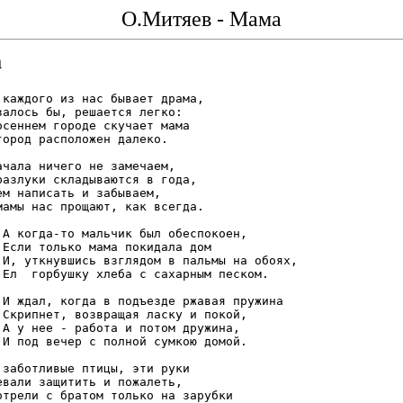
О.Митяев - Мама
а
 каждого из нас бывает драма,

залось бы, решается легко:

осеннем городе скучает мама

город расположен далеко.

ачала ничего не замечаем,

разлуки складываются в года,

ем написать и забываем,

мамы нас прощают, как всегда.

,

м

х,

.

а

,

,

.

 заботливые птицы, эти руки

евали защитить и пожалеть,

отрели с братом только на зарубки
