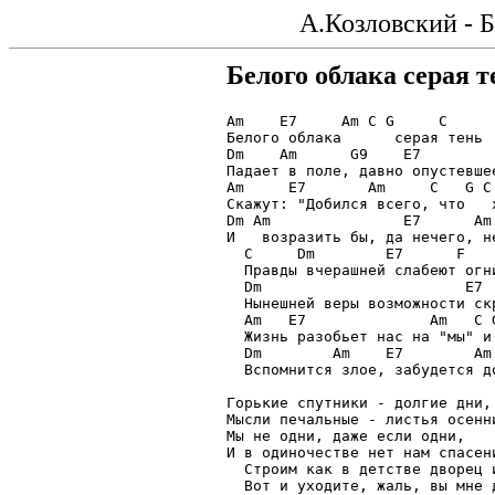
А.Козловский - Б
Белого облака серая те
Am    E7     Am С G     С

Белого облака      серая тень

Dm    Am      G9    E7

Падает в поле, давно опустевшее
Am     E7       Am     С   G С

Скажут: "Добился всего, что   х
Dm Am               E7      Am

И   возразить бы, да нечего, не
  С     Dm        E7      F

  Правды вчерашней слабеют огни
  Dm                       E7

  Нынешней веры возможности скр
  Am   E7              Am   С G
  Жизнь разобьет нас на "мы" и 
  Dm        Am    E7        Am

  Вспомнится злое, забудется до
Горькие спутники - долгие дни,

Мысли печальные - листья осенни
Мы не одни, даже если одни,

И в одиночестве нет нам спасени
  Строим как в детстве дворец и
  Вот и уходите, жаль, вы мне д