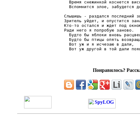
  Время снежинкой коснется виск
  Вспомнится злое, забудется до
Слышишь - раздался последний зв
Зритель уйдет, и опустится зана
Кто-то остался и ждет под окном
Ради него я попробую заново.

  Будто бы яблоки вновь расцвел
  Будто бы птицы опять возвраща
  Вот уж и я исчезаю в дали,

Понравилось? Расска