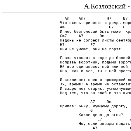
А.Козловский 
  Am    Am7         H7     B7

Что осень приносит и дождь моро
Am                   G7    С

И лес безголосый быть может кра
Gm7     A7       Dm

Ладонь не согреют листы сентябр
H7           E7

Они не умеют, они не горят!

Глаза утопают в воде до бровей.
Поправь воротник, подыми воротн
Ей все одинаково: пой или пей,

Она, как и все, ты к ней просто
И всхлипнет юнец о прошедшей лю
Эх, время! А время не остановит
И вздрогнет старик, усмехнувшис
Над тем, что он слаб и что жизн
             A7     Dm

Припев: Быку, жующему дорогу,

             G       С

        Какое дело до огня?

                E7            A
        Но, если звезды падать 
              A7              D