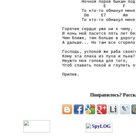
        Ночной порой быкам под 
                 Е       F

        То кто-то обманул меня,
         Dm     E7       Am

        То кто-то обманул меня!
Горячее сердце уже ни к чему,

И конь мой пасется пять лет без
Чем ближе, тем больше в дорогу 
А дальше... Но там все сгорело 
Господь, успокой же раба своего
Кому эта плаха из пуха и льна?

Неужто моя голова для того,

Чтоб славить покой и глупеть от
Понравилось? Расска