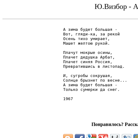
Ю.Визбор - А 
А зима будет большая -

Вот, гляди-ка, за рекой

Осень тихо умирает,

Машет желтою рукой.

Плачут мокрые осины,

Плачет дедушка Арбат,

Плачет синяя Россия,

Превратившись в листопад.

И, сугробы сокрушая,

Солнце брызнет по весне...

А зима будет большая -

Только сумерки да снег.

1967

Понравилось? Расска