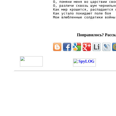
О, помяни меня во царствии свое
О, различи сквозь шум чернильно
Как мир крошится, распадается к
Как устало покидают поле боя

Понравилось? Расска