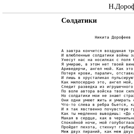
Н.Дороф
Солдатики
              Никита Дорофеев

А завтра кончится воздушная тре
И влюбленные солдатики войны за
Унесут нас на носилках с поля б
Я умираю, в этом нет твоей вины
Ариведерчи, ангел мой. Как это 
Потеря крови, паралич, отставка
И лишь в хрусталиках пульсируют
Как милосердно это, ангел мой, 
Следит разведка из игрушечного 
По воле автора войска твои силь
Но солдатики мои не знают страх
Они одни умеют жить и умирать с
Что-то слева в ребра бьется, ка
И я так явственно почувствую гр
Как ты медленно выводишь: «До с
Макая в сердце, как в чернильн
Спокойной ночи, мой голубоглазы
Пройдет пехота, стихнут гаубицы
Меж двух пираний, как меж двух 