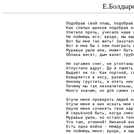
Е.Болдыре
  Подобрав свой плащ, подобрав 
  Как слепых щенков подобрав на
  Улетело прочь, учесало наше л
  Не поймёшь его: вроде, мы ещё
  Вот бы мне так жить! Захотела
  Вот и мне бы с кем поиграть в
  Муравьи ушли или, может быть,
  Облака висят, дым валит трубо
  Не загажен снег, не утоптаны 
  Отпустило вдруг. Да и память 
  Выдаёт не то. Как портной, сн
  Ковыряется в носу, разиня 

  Некому грустить, и опять никт
  Почему мы так незначительны, 
  Много значим, но для самих се
  Отучи меня проверять людей на
  Отучи меня в них искать мои п
  Научи меня сочинять твои карт
  И серьёзной быть, когда смех 
  Муравьи ушли, но остался теле
  Что там, атомной! Никакой вой
  Есть одна война - между нашим
  Не поймёшь меня: вроде, я ещё