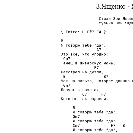
З.Ященко - 
		Стихи Зои Ященко

		Музыка Зои Ященко, Олега Заливако

{ Intro: H F#7 F4 }

B

Я говорю тебе "да",

               A7

Это все, что угодно:

 Cm7

Танец в январскую ночь,

              F7

Расстрел на дуэли,

 B                B7           
Чек на пальто, которое длинно и
 Gm7

Лозунг в газетах,

         C7      F7

Которые так надоели.

     B

     Я говорю тебе "да".

     Gm7

     Я говорю тебе "да".

     Cm7             F7   B

     Я говорю тебе "да",
