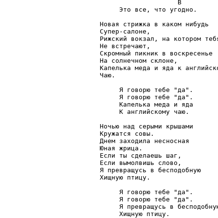
                    B

     Это все, что угодно.

Новая стрижка в каком нибудь

Супер-салоне,

Рижский вокзал, на котором тебя
Не встречают,

Скромный пикник в воскресенье

На солнечном склоне,

Капелька меда и яда к английско
Чаю.

     Я говорю тебе "да".

     Я говорю тебе "да".

     Капелька меда и яда

     К английскому чаю.

Ночью над серыми крышами

Кружатся совы.

Днем заходила несносная

Юная жрица.

Если ты сделаешь шаг,

Если вымолвишь слово,

Я превращусь в бесподобную

Хищную птицу.

     Я говорю тебе "да".

     Я говорю тебе "да".

     Я превращусь в бесподобную