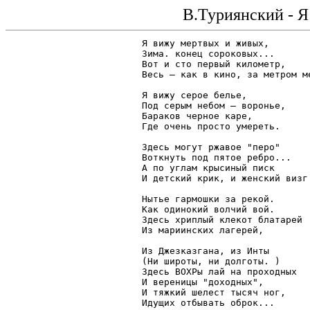
В.Туриянский - 
Я вижу мертвых и живых,

Зима. конец сороковых...

Вот и сто первый километр,

Весь — как в кино, за метром ме
Я вижу серое белье,

Под серым небом — воронье,

Бараков черное каре,

Где очень просто умереть.

Здесь могут ржавое "перо"

Воткнуть под пятое ребро...

А по углам крысиный писк

И детский крик, и женский визг.
Нытье гармошки за рекой.

Как одинокий волчий вой.

Здесь хриплый клекот блатарей

Из мариинских лагерей,

Из Джезказгана, из Инты

(Ни широты, ни долготы. )

Здесь ВОХРы лай на проходных

И вереницы "доходных",

И тяжкий шелест тысяч ног,
