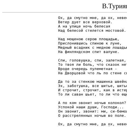
В.Турия
Ох, да смутно мне, да ох, невес
Ветер дует все верховой.

А на улице ночь белесая

Над белесой стелется мостовой.

Над мощеною серою площадью,

Прислонившись спиною к луне,

Медный всадник с медною лошадью
На финляндском спит валуне.

Спи, головушка, спи, залетная,

То твоя ли боль, что сказок нет
Вроде очередь пулеметная -

На Дворцовой что ль по стене св
Да то за стенкою машинка швейна
Эх, заботушка, все шитье, шитье
И строчит, строчит, как в истер
То ли саван шьет, то ли что еще
А по ком звонит ночью колокол?

Успокой наши души, Господи...

Он звонит, звонит: ми, си-бемол
О расстрелянных ночью во поле.

Ох, да смутно мне, да ох, невес