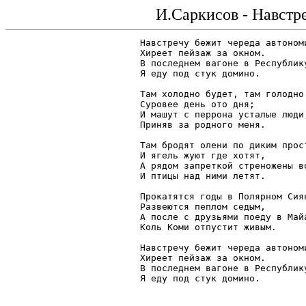
И.Саркисов - Навстре
Навстречу бежит череда автономи
Хиреет пейзаж за окном.

В последнем вагоне в Республику
Я еду под стук домино.

Там холодно будет, там голодно 
Суровее день ото дня;

И машут с перрона усталые люди,
Приняв за родного меня.

Там бродят олени по диким прост
И ягель жуют где хотят,

А рядом запреткой стреножены во
И птицы над ними летят.

Прокатятся годы в Полярном Сиян
Развеются пеплом седым,

А после с друзьями поеду в Майа
Коль Коми отпустит живым.

Навстречу бежит череда автономи
Хиреет пейзаж за окном.

В последнем вагоне в Республику