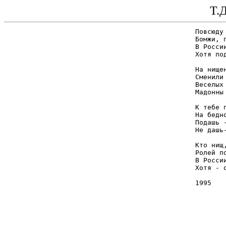
Т.
Повсюду
Бомжи, 
В Росси
Хотя по
На нище
Сменили
Веселых
Мадонны
К тебе 
На бедн
Подашь 
Не дашь
Кто нищ
Ролей п
В Росси
Хотя - 