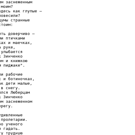
им заснеженным

моим?

здесь как глупые –

овесили?

умы странные

тоим:

ить доверчиво –

и птичками

ках и маечках,

 руке,

улыбается

 Зинченко

м и книжкою

 пиджаке".

и рабочие

х и ботиночках,

ак дети малые,

в снегу.

лся Люберцам

 Зинченко

ом заснеженном

регу.

дивленные

пролетарии.

о ученого

 гадать.

у трудную
