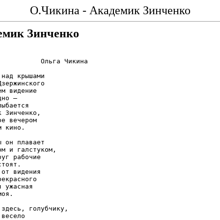
О.Чикина - Академик Зинченко
емик Зинченко
           Ольга Чикина

над крышами

зержинского

м видение

но –

ыбается

 Зинченко,

е вечером

 кино.

 он плавает

ом и галстуком,

уг рабочие

тоят.

от видения

екрасного

 ужасная

оя.

 здесь, голубчику,

весело
