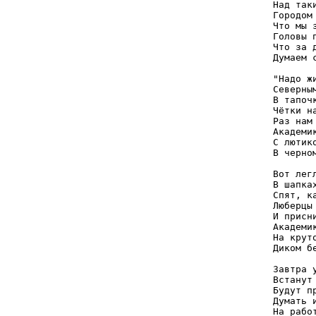
Над так
Городом 
Что мы 
Головы п
Что за д
Думаем с
"Надо ж
Северным
В тапоч
Чётки на
Раз нам 
Академик
С лютико
В черном
Вот легл
В шапка
Спят, к
Люберцы 
И присни
Академик
На крут
Диком бе
Завтра у
Встанут 
Будут пр
Думать и
На работ