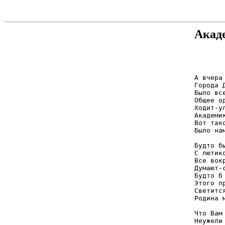
Акад
       
А вчера 
Города Д
Было все
Общее од
Ходит-ул
Академик
Вот тако
Было нам
Будто бы
С лютик
Все вокр
Думают-с
Будто б 
Этого пр
Светится
Родина м
Что Вам
Неужели 