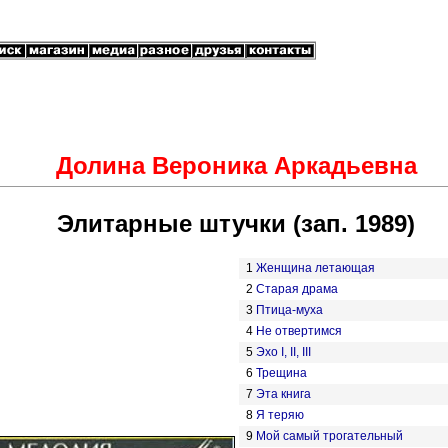
Долина Вероника Аркадьевна
Элитарные штучки (зап. 1989)
1
Женщина летающая
2
Старая драма
3
Птица-муха
4
Не отвертимся
5
Эхо I, II, III
6
Трещина
7
Эта книга
8
Я теряю
9
Мой самый трогательный