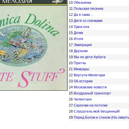
10
Обезьянка
11
Польская песенка
12
Да я сама…
13
Дитя со спичками
14
Одна она
15
Дочке
16
Итоги
17
Эмиграция
18
Друзьям
19
Мы не дети Арбата
20
Притча
21
Мемуары
22
Вертути-Милитари
23
Об истории
24
Московские новости
25
Воздушный транспорт
26
Челентано
27
Сказочки на потолке
28
Слушатель мой бесценный!
29
Перед Богом и стихом (На смерть