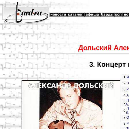
Дольский Але
3. Концерт 
1
И
2
Э
3
Р
4
А
П
5
А
П
6
В
7
О
8
Р
Т