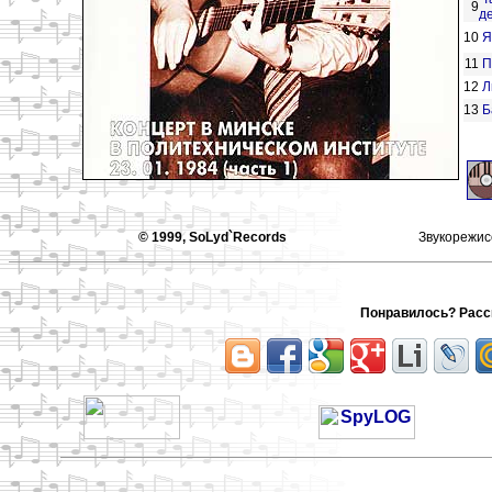
9
д
10
Я
11
П
12
Л
13
Б
© 1999, SoLyd`Records
Звукорежи
Понравилось? Расск