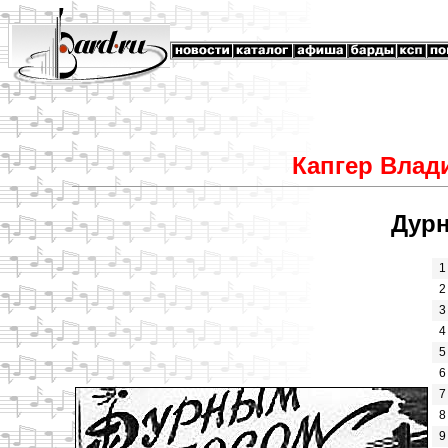
Капгер Влад
Дур
1
2
3
4
5
6
7
8
9