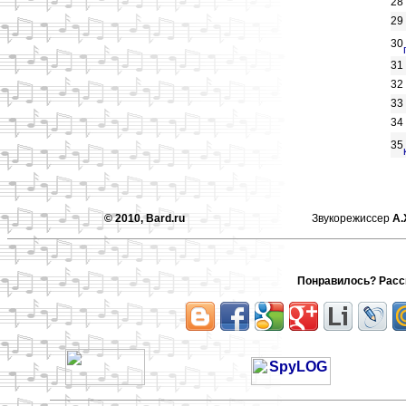
28
29
30
31
32
33
34
35
© 2010, Bard.ru
Звукорежиссер
А.
Понравилось? Расск