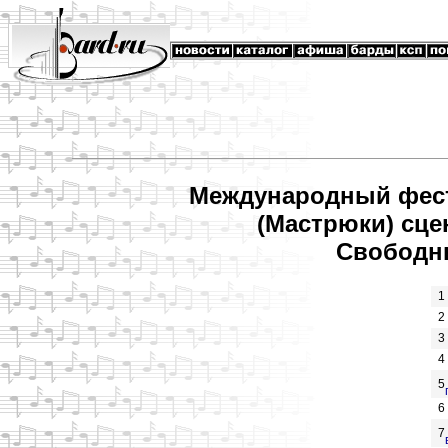
Международный фест
(Мастрюки) сце
Свободн
1
2
3
4
5
6
7