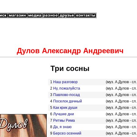
Дулов Александр Андреевич
Три сосны
1
Наш разговор
(муз. А.Дулов - сл
2
Ну, пожалуйста
(муз. А.Дулов - сл
3
Павлово-посад
(муз. А.Дулов - сл
4
Поселок дачный
(муз. А.Дулов - сл
5
Как крик души
(муз. А.Дулов - сл
6
Лучшие дни
(муз. А.Дулов - сл
7
Ритмы Рима
(муз. А.Дулов - сл
8
Да, я знаю
(муз. А.Дулов - сл
9
Берсез осенний
(муз. А.Дулов - сл