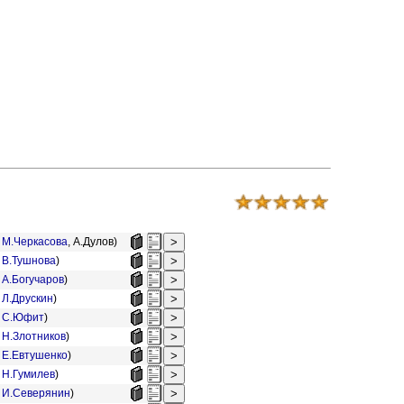
.
М.Черкасова
,
А.Дулов)
.
В.Тушнова
)
.
А.Богучаров
)
.
Л.Друскин
)
.
С.Юфит
)
.
Н.Злотников
)
.
Е.Евтушенко
)
.
Н.Гумилев
)
.
И.Северянин
)