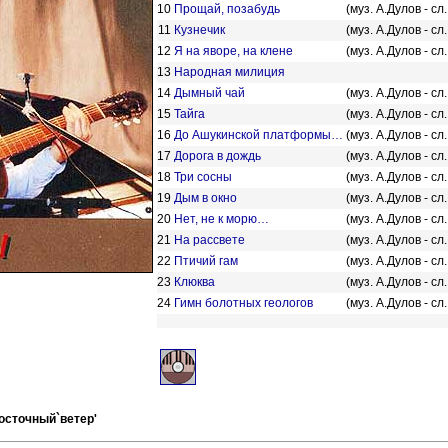
10
Прощай, позабудь
(муз. А.Дулов - сл
11
Кузнечик
(муз. А.Дулов - сл
12
Я на яворе, на клене
(муз. А.Дулов - сл
13
Народная милиция
14
Дымный чай
(муз. А.Дулов - сл
15
Тайга
(муз. А.Дулов - сл
16
До Ашукинской платформы…
(муз. А.Дулов - сл
17
Дорога в дождь
(муз. А.Дулов - сл
18
Три сосны
(муз. А.Дулов - сл
19
Дым в окно
(муз. А.Дулов - сл
20
Нет, не к морю…
(муз. А.Дулов - сл
21
На рассвете
(муз. А.Дулов - сл
22
Птичий гам
(муз. А.Дулов - сл
23
Клюква
(муз. А.Дулов - сл
24
Гимн болотных геологов
(муз. А.Дулов - сл
Восточный`ветер'