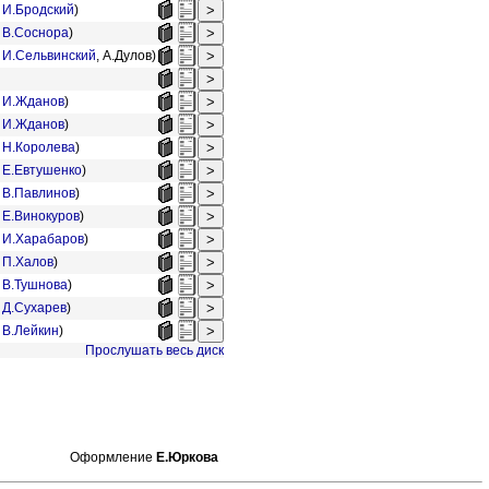
.
И.Бродский
)
.
В.Соснора
)
.
И.Сельвинский
,
А.Дулов)
.
И.Жданов
)
.
И.Жданов
)
.
Н.Королева
)
.
Е.Евтушенко
)
.
В.Павлинов
)
.
Е.Винокуров
)
.
И.Харабаров
)
.
П.Халов
)
.
В.Тушнова
)
.
Д.Сухарев
)
.
В.Лейкин
)
Прослушать весь диск
Оформление
Е.Юркова