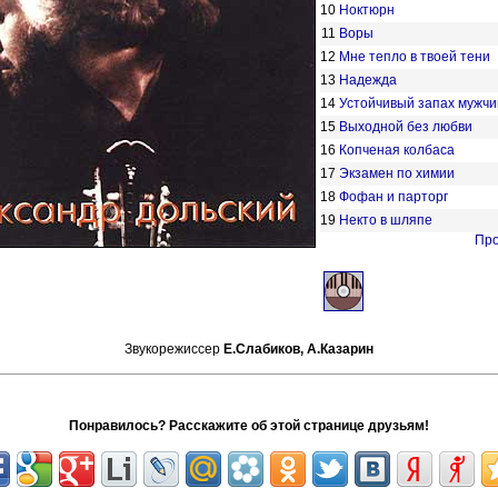
10
Ноктюрн
11
Воры
12
Мне тепло в твоей тени
13
Надежда
14
Устойчивый запах мужч
15
Выходной без любви
16
Копченая колбаса
17
Экзамен по химии
18
Фофан и парторг
19
Некто в шляпе
Про
Звукорежиссер
Е.Слабиков,
А.Казарин
Понравилось? Расскажите об этой странице друзьям!