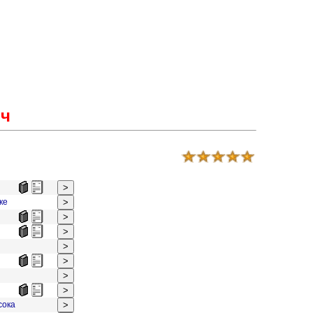
ич
ке
сока