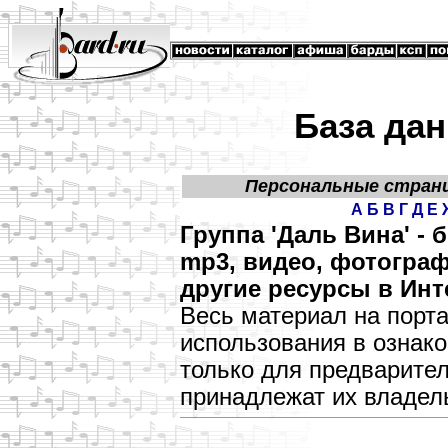
База дан
Персональные стран
А
Б
В
Г
Д
Е
Группа 'Даль Вина' -
mp3, видео, фотограф
другие ресурсы в Инт
Весь материал на порт
использования в озна
только для предварите
принадлежат их владел