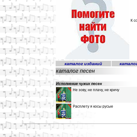
К с
каталог изданий
катало
каталог песен
Исполнение чужих песен
Не зову, не плачу, не кричу
Расплету я косы русые