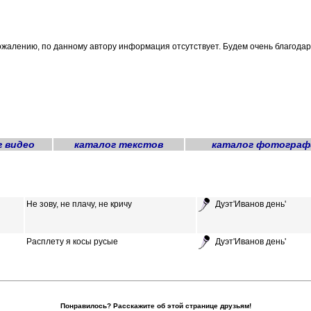
ожалению, по данному автору информация отсутствует. Будем очень благо
г видео
каталог текстов
каталог фотограф
Не зову, не плачу, не кричу
Дуэт'Иванов день'
Расплету я косы русые
Дуэт'Иванов день'
Понравилось? Расскажите об этой странице друзьям!