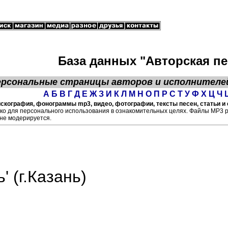
База данных "Авторская пе
ерсональные страницы
авторов
и исполнителе
А
Б
В
Г
Д
Е
Ж
З
И
К
Л
М
Н
О
П
Р
С
Т
У
Ф
Х
Ц
Ч
 дискография, фонограммы mp3, видео, фотографии, тексты песен, статьи и
ко для персонального использования в ознакомительных целях. Файлы МР3 
не модерируется.
' (г.Казань)