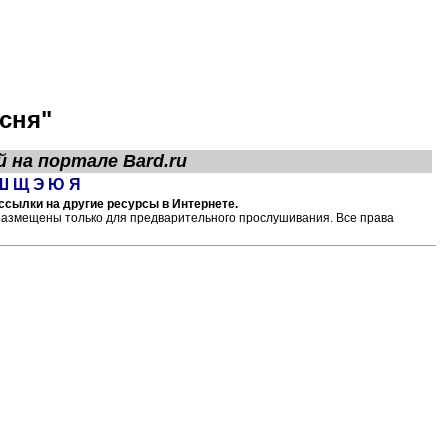
сня"
й на портале
Bard.ru
Ш
Щ
Э
Ю
Я
 ссылки на другие ресурсы в Интернете.
размещены только для предварительного прослушивания. Все права