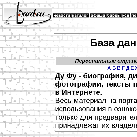
База дан
Персональные стран
А
Б
В
Г
Д
Е
Ду Фу - биография, д
фотографии, тексты п
в Интернете.
Весь материал на порт
использования в озна
только для предварите
принадлежат их владел