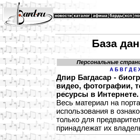
База дан
Персональные стран
А
Б
В
Г
Д
Е
Дпир Багдасар - био
видео, фотографии, т
ресурсы в Интернете.
Весь материал на порт
использования в озна
только для предварите
принадлежат их владел