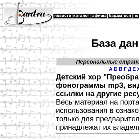
База дан
Персональные стран
А
Б
В
Г
Д
Е
Детский хор "Преобра
фонограммы mp3, виде
ссылки на другие рес
Весь материал на порт
использования в озна
только для предварите
принадлежат их владел