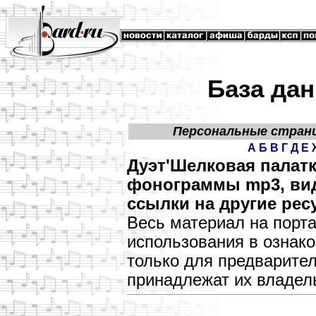
База дан
Персональные стран
А
Б
В
Г
Д
Е
Дуэт'Шелковая палатк
фонограммы mp3, виде
ссылки на другие рес
Весь материал на порт
использования в озна
только для предварите
принадлежат их владел