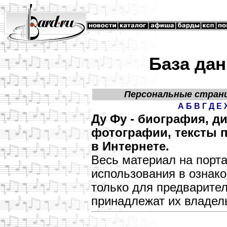
База дан
Персональные стран
А
Б
В
Г
Д
Е
Ду Фу - биография, д
фотографии, тексты п
в Интернете.
Весь материал на порт
использования в озна
только для предварите
принадлежат их владел