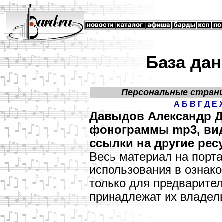
База дан
Персональные стран
А
Б
В
Г
Д
Е
Давыдов Александр Д
фонограммы mp3, виде
ссылки на другие рес
Весь материал на порт
использования в озна
только для предварите
принадлежат их владел