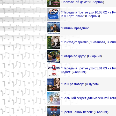
Прекрасной даме"
(
Сборник
)
"Передача Третье ухо 10.03.02 на Р
и А.Кортневым"
(
Сборник
)
"Зимний праздник"
"Приходит время"
(
Л.Иванова
,
В.Мил
"Гитара по кругу"
(
Сборник
)
"Передача Третье ухо 01.01.03 на Р
годом"
(
Сборник
)
"Наш разговор"
(
А.Дулов
)
"Большой секрет для маленькой ком
"Время наших песен"
(
Сборник
)