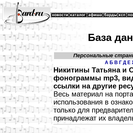
База да
Персональные стран
А
Б
В
Г
Д
Е
Никитины Татьяна и С
фонограммы mp3, виде
ссылки на другие рес
Весь материал на порт
использования в озна
только для предварите
принадлежат их владел