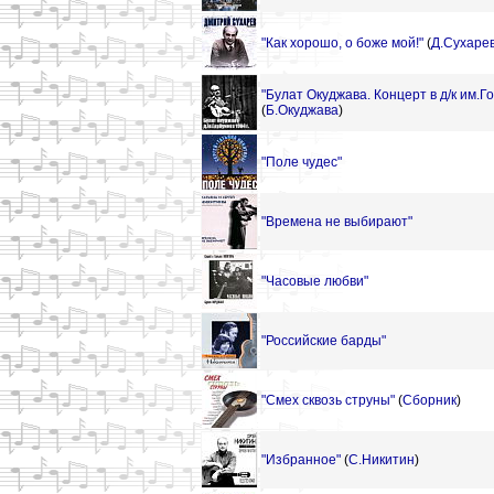
"Как хорошо, о боже мой!"
(
Д.Сухаре
"Булат Окуджава. Концерт в д/к им.Го
(
Б.Окуджава
)
"Поле чудес"
"Времена не выбирают"
"Часовые любви"
"Российские барды"
"Смех сквозь струны"
(
Сборник
)
"Избранное"
(
С.Никитин
)