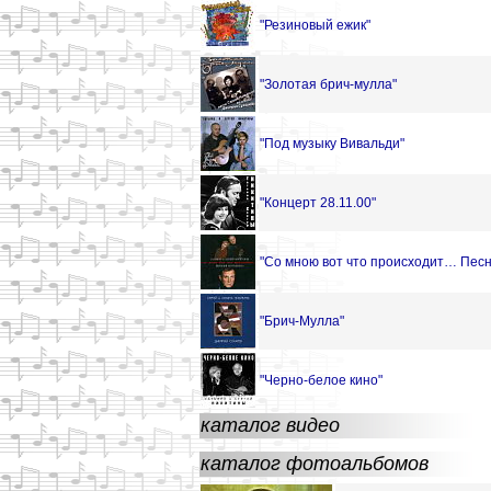
"Резиновый ежик"
"Золотая брич-мулла"
"Под музыку Вивальди"
"Концерт 28.11.00"
"Со мною вот что происходит… Песн
"Брич-Мулла"
"Черно-белое кино"
каталог видео
каталог фотоальбомов