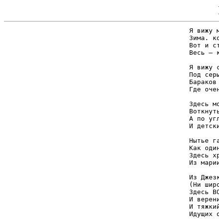
Я вижу 
Зима. к
Вот и с
Весь — 
Я вижу с
Под сер
Бараков 
Где оче
Здесь м
Воткнут
А по уг
И детск
Нытье г
Как оди
Здесь х
Из мари
Из Джез
(Ни шир
Здесь В
И верен
И тяжки