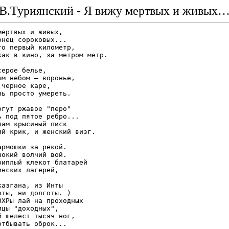
В.Туриянский - Я вижу мертвых и живых
мертвых и живых,

онец сороковых...

то первый километр,

как в кино, за метром метр.

ерое белье,

ым небом — воронье,

черное каре,

нь просто умереть.

огут ржавое "перо"

ь под пятое ребро...

лам крысиный писк

ий крик, и женский визг.

армошки за рекой.

нокий волчий вой.

риплый клекот блатарей

инских лагерей,

казгана, из Инты

оты, ни долготы. )

ОХРы лай на проходных

ицы "доходных",

й шелест тысяч ног,
