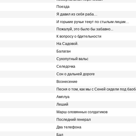
Поезда
Я давил из себя раба…
И горькие ручьи текут по стылым лицам…
Пожалуй, это было бы забавно...
К вопросу о бдительности
На Садовой.
Балаган
Сухопутный вальс
Селедочка
Сон о дальней дороге
Вознесение
Песня о том, как мы с Сеней сидели под бао
Амплуа
Леший
Марш оловянных солдатиков
Последний генерал
Два телефона
Бал