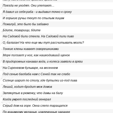
Поезда не уходят. Они улетают…
Я давил из себя раба - и выдавил точно к сроку
И горькие ручьи текут по стылым лицам
Пожалуй, это было бы забавно
Бдите, товарищи, бдите
На Садовой били стекла. На Садовой пили пиво
О, балаган! На что еще мы тут рассчитывать могли?
Тонкие клены кивают скворешниками
Море ползает у ног, как нашкодивший щенок
В придорожных канавах вода, и колеса завязли в грязи
На Сиреневом бульваре, на весеннем
Под сенью баобаба нам с Сеней так не слабо
Солнце шарит по столу, где бутылки из-под пива
Леший, ходит-бродит меж домов
Затянутые в рюмочку, что дамы на балу
Когда умрет последний генерал
Серый дом на горе. Окна слепо таращатся
По взаимному желанью, извлеченные заранее