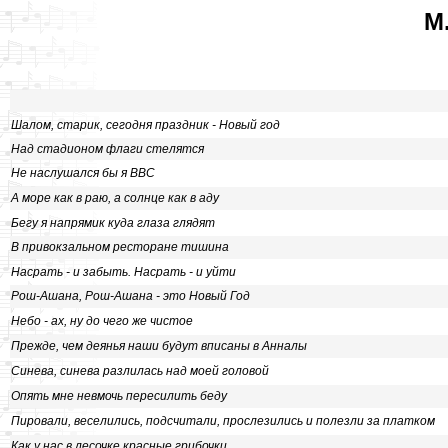
М
Шалом, старик, сегодня праздник - Новый год
Над стадионом флаги стелятся
Не наслушался бы я ВВС
А море как в раю, а солнце как в аду
Бегу я напрямик куда глаза глядят
В привокзальном ресторане тишина
Насрать - и забыть. Насрать - и уйти
Рош-Ашана, Рош-Ашана - это Новый Год
Небо - ах, ну до чего же чистое
Прежде, чем деянья наши будут вписаны в Анналы
Синева, синева разлилась над моей головой
Опять мне невмочь пересилить беду
Пировали, веселились, подсчитали, прослезились и полезли за платком
Как у нас в лесочке красные грибочки