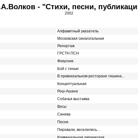
.А.Волков - "Стихи, песни, публикаци
2002
Алфавитный указатель
Московская синагогальная
Репортаж
ГРСТН ПСН
Фокусник
Бой с тенью
В привокзальном ресторане тишина...
Концептуальная
Рош-Ашана
Собачья выставка
Весы
Синева
Песня
Пировали, веселились…
Коммунальная лирическая